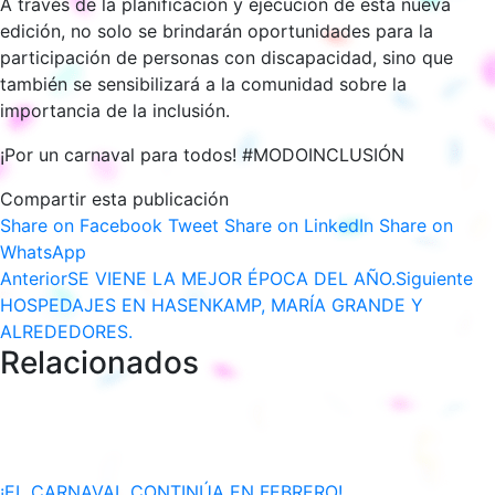
A través de la planificación y ejecución de esta nueva
edición, no solo se brindarán oportunidades para la
participación de personas con discapacidad, sino que
también se sensibilizará a la comunidad sobre la
importancia de la inclusión.
¡Por un carnaval para todos! #MODOINCLUSIÓN
Compartir esta publicación
Share
Share
Share
Share on Facebook
Tweet
Share on LinkedIn
Share on
Share
on
on
on
WhatsApp
Navegación
Publicación
on
Facebook
Twitter
LinkedIn
Pu
Anterior
SE VIENE LA MEJOR ÉPOCA DEL AÑO.
Siguiente
anterior:
WhatsApp
si
HOSPEDAJES EN HASENKAMP, MARÍA GRANDE Y
entre
ALREDEDORES.
Relacionados
publicaciones
¡EL CARNAVAL CONTINÚA EN FEBRERO!