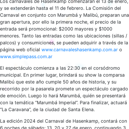
Los carnavales de Hasenkamp comenzarán el 13 de enero,
y se extenderán hasta el 11 de febrero. La Comisión del
Carnaval en conjunto con Marumbá y Malibú, preparan una
gran apertura, por ello la primera noche, el precio de la
entrada será promocional: $2000 mayores y $1000
menores. Tanto las entradas como las ubicaciones (sillas /
palcos) y consumiciones, se pueden adquirir a través de la
página web oficial
www.carnavaleshasenkamp.com.ar
o
www.simplepass.com.ar
El espectáculo comienza a las 22:30 en el corsódromo
municipal. En primer lugar, brindará su show la comparsa
Malibú que este año cumple 50 años de historia, y su
recorrido por la pasarela promete un espectáculo cargado
de emoción. Luego lo hará Marumbá, quién se presentará
con la temática “Marumbá Imperial”. Para finalizar, actuará
“La Caravana”, de la ciudad de Santa Elena.
La edición 2024 del Carnaval de Hasenkamp, contará con
6 noches de sábado: 13, 20 y 27 de enero, continuando 3,