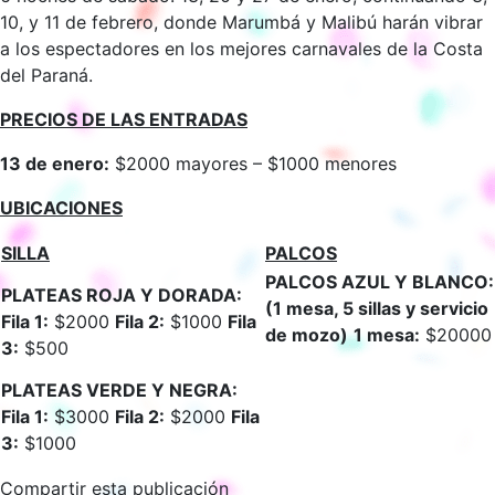
10, y 11 de febrero, donde Marumbá y Malibú harán vibrar
a los espectadores en los mejores carnavales de la Costa
del Paraná.
PRECIOS DE LAS ENTRADAS
13 de enero:
$2000 mayores – $1000 menores
UBICACIONES
SILLA
PALCOS
PALCOS
AZUL
Y
BLANCO:
PLATEAS
ROJA
Y
DORADA:
(1 mesa, 5 sillas y servicio
Fila 1:
$2000
Fila 2:
$1000
Fila
de mozo)
1 mesa:
$20000
3:
$500
PLATEAS
VERDE
Y
NEGRA:
Fila 1:
$3000
Fila 2:
$2000
Fila
3:
$1000
Compartir esta publicación