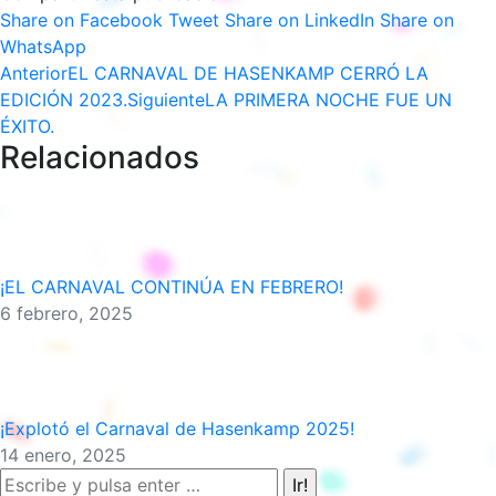
Share
Share
Share
Share on Facebook
Tweet
Share on LinkedIn
Share on
Share
on
on
on
WhatsApp
Navegación
Publicación
on
Facebook
Twitter
LinkedIn
Anterior
EL CARNAVAL DE HASENKAMP CERRÓ LA
anterior:
WhatsApp
Publicación
EDICIÓN 2023.
Siguiente
LA PRIMERA NOCHE FUE UN
entre
siguiente:
ÉXITO.
Relacionados
publicaciones
¡EL CARNAVAL CONTINÚA EN FEBRERO!
6 febrero, 2025
¡Explotó el Carnaval de Hasenkamp 2025!
14 enero, 2025
Buscar: